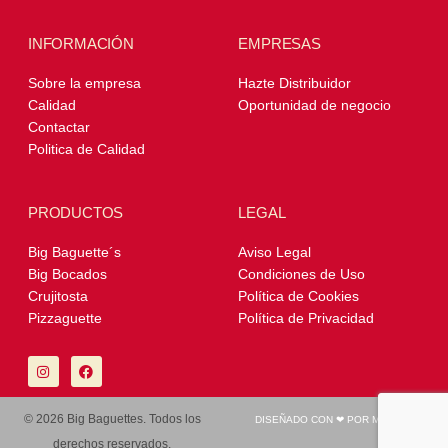
INFORMACIÓN
EMPRESAS
Sobre la empresa
Hazte Distribuidor
Calidad
Oportunidad de negocio
Contactar
Politica de Calidad
PRODUCTOS
LEGAL
Big Baguette´s
Aviso Legal
Big Bocados
Condiciones de Uso
Crujitosta
Política de Cookies
Pizzaguette
Política de Privacidad
I
F
n
a
s
c
t
e
© 2026 Big Baguettes. Todos los
DISEÑADO CON ❤︎ POR MOONYK
a
b
derechos reservados.
g
o