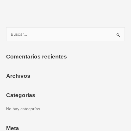
B
u
s
Comentarios recientes
c
a
Archivos
r
p
o
Categorías
r
:
No hay categorías
Meta